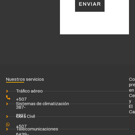
Nuestros servicios
Co
pr
en
Tráfico aéreo
Ce
+507
y
Sistemas de climatización
El
387-
Ca
2227
Obra Civil
+507
Telecomunicaciones
6439-