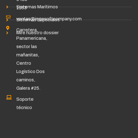
Sistemas Marítimos
1163
ventas@ingesoftcompany.com
Sistemas Especiales
Carretera
Mire nuestro dossier
Panamericana,
sector las
mañanitas,
Centro
Logístico Dos
caminos,
Galera #25.
Soporte
técnico