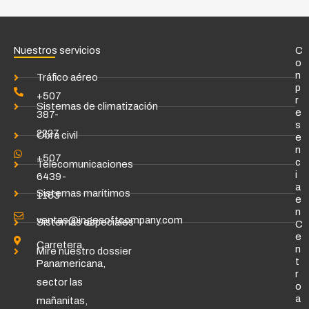
Nuestros servicios
C
o
n
Tráfico aéreo
p
+507
r
Sistemas de climatización
e
387-
s
2227
Obra civil
e
n
+507
c
Telecomunicaciones
i
6439-
a
Sistemas marítimos
1163
e
n
ventas@ingesoftcompany.com
Sistemas especiales
C
e
Carretera
n
Mire nuestro dossier
t
Panamericana,
r
sector las
o
a
mañanitas,