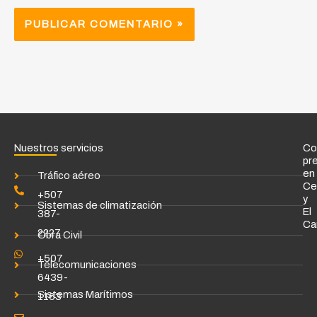
Nuestros servicios
Co
pr
en
Tráfico aéreo
Ce
+507
y
Sistemas de climatización
El
387-
Ca
2227
Obra Civil
+507
Telecomunicaciones
6439-
Sistemas Marítimos
1163