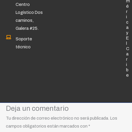
m
Centro
é
r
Logístico Dos
i
caminos,
c
a
Galera #25.
y
E
Soporte
l
técnico
C
a
r
i
b
e
Deja un comentario
Tu dirección de correo electrónico no será publicada.
Los
campos obligatorios están marcados con
*