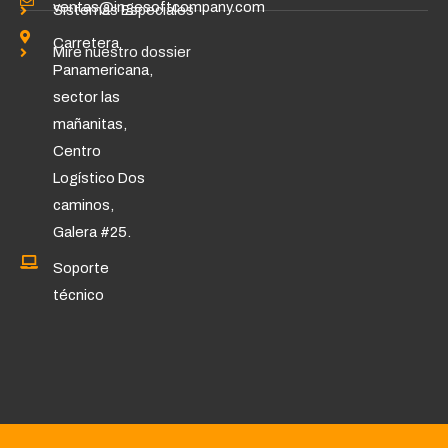
ventas@ingesoftcompany.com
Sistemas Especiales
Carretera
Mire nuestro dossier
Panamericana,
sector las
mañanitas,
Centro
Logístico Dos
caminos,
Galera #25.
Soporte
técnico